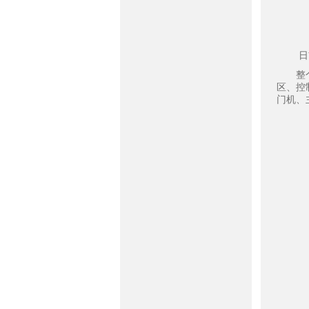
日
整个展
区、控
门机、