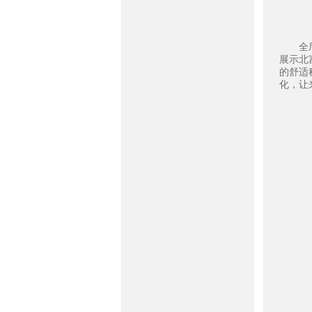
全厅采
展示北
的舒适
化，让